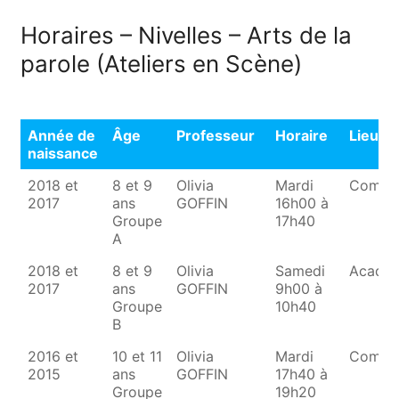
Horaires – Nivelles – Arts de la
parole (Ateliers en Scène)
Année de
Âge
Professeur
Horaire
Lieu
naissance
Année de
Âge
Professeur
Horaire
Lieu
2018 et
8 et 9
Olivia
Mardi
Combl
naissance
2017
ans
GOFFIN
16h00 à
Groupe
17h40
A
2018 et
8 et 9
Olivia
Samedi
Acadé
2017
ans
GOFFIN
9h00 à
Groupe
10h40
B
2016 et
10 et 11
Olivia
Mardi
Combl
2015
ans
GOFFIN
17h40 à
Groupe
19h20