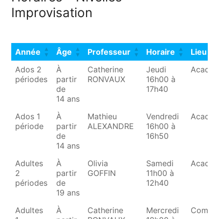
Improvisation
Année
Âge
Professeur
Horaire
Lieu
Année
Âge
Professeur
Horaire
Lieu
Ados 2
À
Catherine
Jeudi
Académ
périodes
partir
RONVAUX
16h00 à
de
17h40
14 ans
Ados 1
À
Mathieu
Vendredi
Académ
période
partir
ALEXANDRE
16h00 à
de
16h50
14 ans
Adultes
À
Olivia
Samedi
Académ
2
partir
GOFFIN
11h00 à
périodes
de
12h40
19 ans
Adultes
À
Catherine
Mercredi
Combl