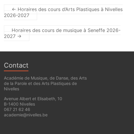
←
Horaires des cours d’Arts Plastiques à Nivelles
2026-2027
Horaires des cours de musique à Seneffe 2026-
2027
→
Contact
Académie de Musique, de Danse, des Arts
de la Parole et des Arts Plastiques de
Nivelles
Avenue Albert et Elisabeth, 10
B-1400 Nivelles
067 21 62 46
academie@nivelles.be