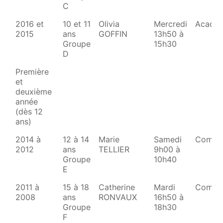
C
2016 et
10 et 11
Olivia
Mercredi
Acadé
2015
ans
GOFFIN
13h50 à
Groupe
15h30
D
Première
et
deuxième
année
(dès 12
ans)
2014 à
12 à 14
Marie
Samedi
Combl
2012
ans
TELLIER
9h00 à
Groupe
10h40
E
2011 à
15 à 18
Catherine
Mardi
Combl
2008
ans
RONVAUX
16h50 à
Groupe
18h30
F