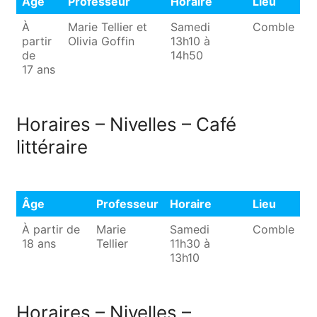
Âge
Professeur
Horaire
Lieu
Âge
Professeur
Horaire
Lieu
À
Marie Tellier et
Samedi
Comble
partir
Olivia Goffin
13h10 à
de
14h50
17 ans
Horaires – Nivelles – Café
littéraire
Âge
Professeur
Horaire
Lieu
Âge
Professeur
Horaire
Lieu
À partir de
Marie
Samedi
Comble
18 ans
Tellier
11h30 à
13h10
Horaires – Nivelles –