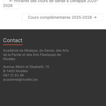
←
Horaires des cours de danse à Genappe 2025-
2026
Cours complémentaires 2025-2026
→
Contact
Académie de Musique, de Danse, des Arts
de la Parole et des Arts Plastiques de
Nivelles
Avenue Albert et Elisabeth, 10
B-1400 Nivelles
067 21 62 46
academie@nivelles.be