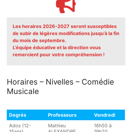
Les horaires 2026-2027 seront susceptibles
de subir de légères modifications jusqu’à la fin
du mois de septembre.
L’équipe éducative et la direction vous
remercient pour votre compréhension !
Horaires – Nivelles – Comédie
Musicale
Degrés
Professeurs
Vendredi
Degrés
Professeurs
Vendredi
Ados (12-
Mathieu
16h50 à
15ans)
ALEXANDRE
19h20