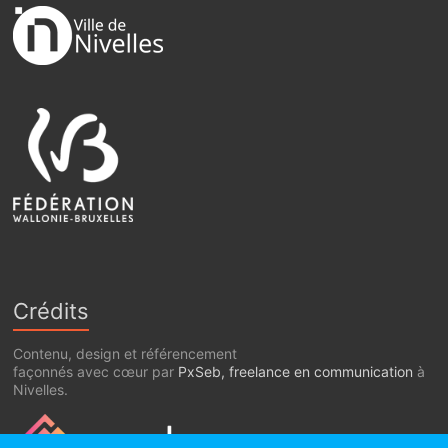
Crédits
Contenu, design et référencement
façonnés avec cœur par
PxSeb, freelance en communication
à
Nivelles.