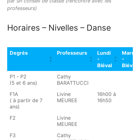
par un conseil de classe (rencontre avec les
professeurs)
Horaires – Nivelles – Danse
Degrés
Professeurs
Lundi
Mardi
-
-
Bléval
Bléval
Degrés
Professeurs
Lundi
Mardi
P1 - P2
Cathy
-
-
(5 et 6 ans)
BARATTUCCI
Bléval
Bléval
F1A
Livine
16h00 à
( à partir de 7
MEUREE
16h50
ans)
F2
Livine
MEUREE
F3
Cathy