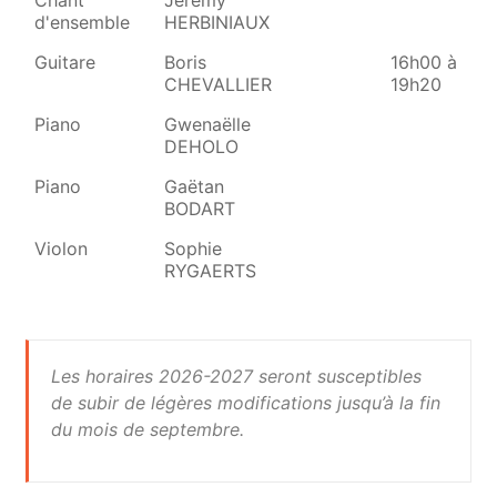
Chant
Jérémy
13
d'ensemble
HERBINIAUX
14
Guitare
Boris
16h00 à
CHEVALLIER
19h20
Piano
Gwenaëlle
13
DEHOLO
18
Piano
Gaëtan
BODART
Violon
Sophie
13
RYGAERTS
19
Les horaires 2026-2027 seront susceptibles
de subir de légères modifications jusqu’à la fin
du mois de septembre.