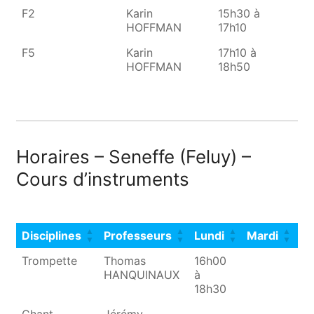
F2
Karin
15h30 à
HOFFMAN
17h10
F5
Karin
17h10 à
HOFFMAN
18h50
Horaires – Seneffe (Feluy) –
Cours d’instruments
Disciplines
Professeurs
Lundi
Mardi
Me
Disciplines
Professeurs
Lundi
Mardi
Me
Trompette
Thomas
16h00
HANQUINAUX
à
18h30