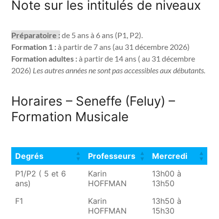
Note sur les intitulés de niveaux
Préparatoire :
 de 5 ans à 6 ans (P1, P2). 
Formation 1 :
 à partir de 7 ans (au 31 décembre 2026) 
Formation adultes :
 à partir de 14 ans ( au 31 décembre 
2026) 
Les autres années ne sont pas accessibles aux débutants.
Horaires – Seneffe (Feluy) –
Formation Musicale
Degrés
Professeurs
Mercredi
Degrés
Professeurs
Mercredi
P1/P2 ( 5 et 6
Karin
13h00 à
ans)
HOFFMAN
13h50
F1
Karin
13h50 à
HOFFMAN
15h30