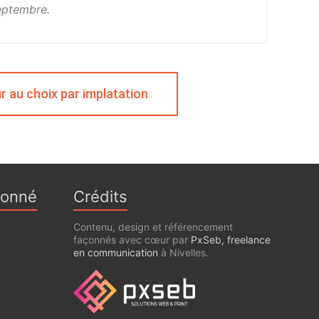
septembre.
r au choix par implatation
ionné
Crédits
Contenu, design et référencement
façonnés avec cœur par
PxSeb, freelance
en communication
à Nivelles.