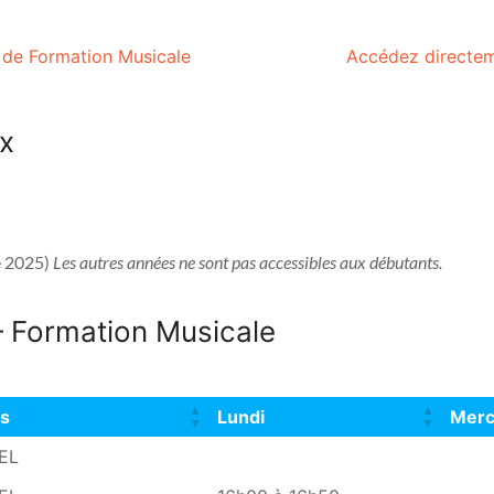
 de Formation Musicale
Accédez directem
ux
e 2025) 
Les autres années ne sont pas accessibles aux débutants.
– Formation Musicale
rs
Lundi
Merc
rs
Lundi
Merc
EL