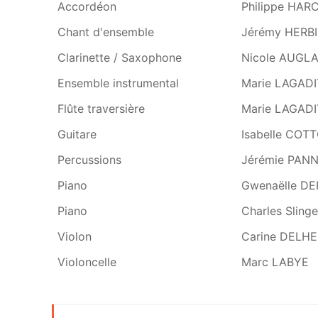
Disciplines
Professeurs
Accordéon
Philippe HAR
Chant d'ensemble
Jérémy HERB
Clarinette / Saxophone
Nicole AUGLA
Ensemble instrumental
Marie LAGADI
Flûte traversière
Marie LAGADI
Guitare
Isabelle COT
Percussions
Jérémie PANN
Piano
Gwenaëlle D
Piano
Charles Sling
Violon
Carine DELHE
Violoncelle
Marc LABYE