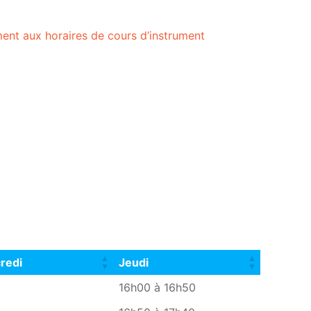
ent aux horaires de cours d’instrument
redi
Jeudi
redi
Jeudi
16h00 à 16h50