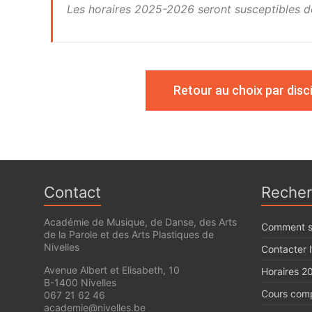
Les horaires 2025-2026 seront susceptibles de
Retour au choix par disci
Contact
Recher
Académie de Musique, de Danse, des Arts
Comment s’
de la Parole et des Arts Plastiques de
Nivelles
Contacter 
Avenue Albert et Elisabeth, 10
Horaires 2
B-1400 Nivelles
Cours com
067 21 62 46
academie@nivelles.be