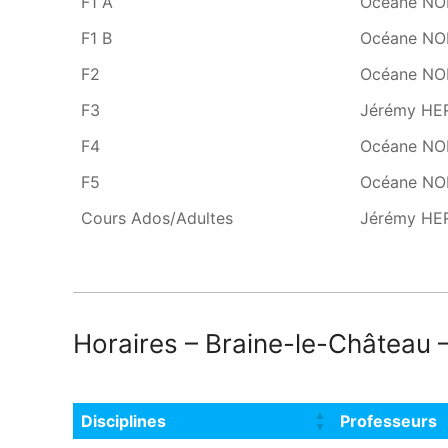
F1 A
Océane NO
F1 B
Océane NO
F2
Océane NO
F3
Jérémy HE
F4
Océane NO
F5
Océane NO
Cours Ados/Adultes
Jérémy HE
Horaires – Braine-le-Château 
Disciplines
Professeurs