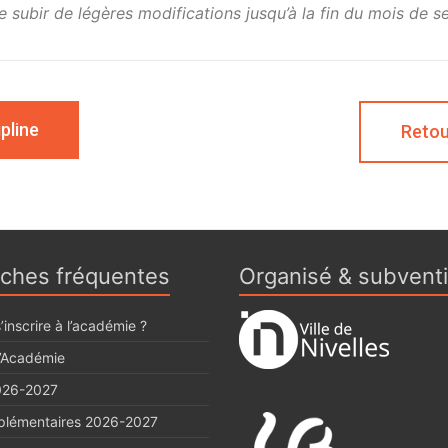
 subir de légères modifications jusqu’à la fin du mois de 
pline
Retou
ches fréquentes
Organisé & subvent
inscrire à l’académie ?
l’Académie
026-2027
plémentaires 2026-2027