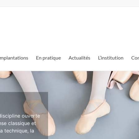
mplantations
En pratique
Actualités
L’institution
Con
iscipline ouverte
se classique et
a technique, la