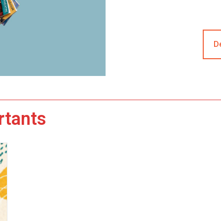
Dé
rtants