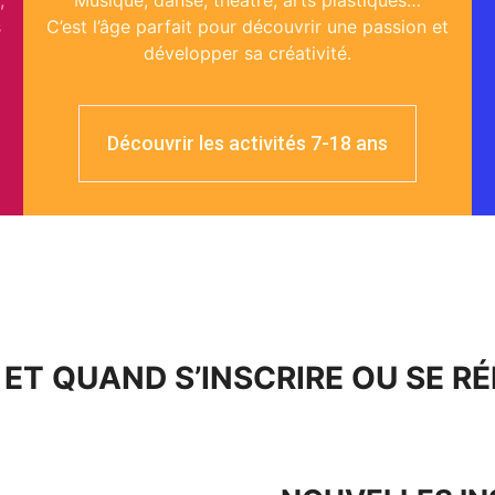
,
Musique, danse, théâtre, arts plastiques…
s
C’est l’âge parfait pour découvrir une passion et
développer sa créativité.
Découvrir les activités 7-18 ans
T QUAND S’INSCRIRE OU SE RÉ