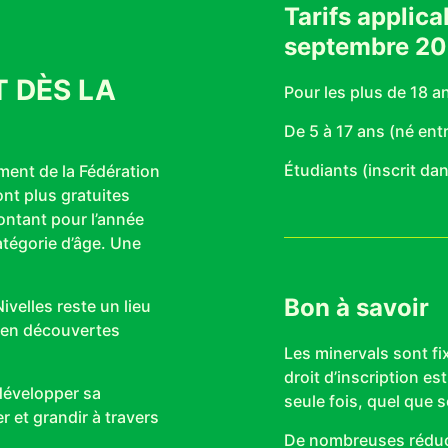
Tarifs applica
septembre 2
 DÈS LA
Pour les plus de 18 a
De 5 à 17 ans (né entr
Étudiants (inscrit d
ment de la Fédération
ont plus gratuites
ontant pour l’année
atégorie d’âge. Une
Bon à savoir
ivelles reste un lieu
e en découvertes
Les minervals sont fi
droit d’inscription es
développer sa
seule fois, quel que s
r et grandir à travers
De nombreuses rédu