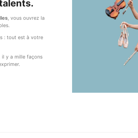
talents.
lles
, vous ouvrez la
bles.
 : tout est à votre
il y a mille façons
exprimer.