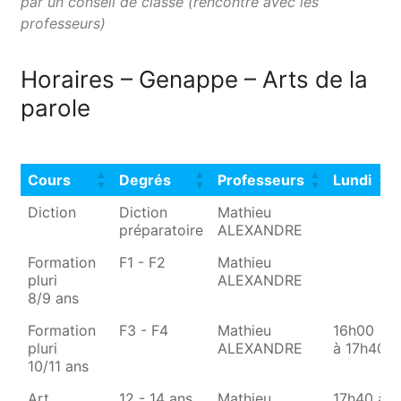
par un conseil de classe (rencontre avec les
professeurs)
Horaires – Genappe – Arts de la
parole
Cours
Degrés
Professeurs
Lundi
Cours
Degrés
Professeurs
Lundi
Diction
Diction
Mathieu
préparatoire
ALEXANDRE
Formation
F1 - F2
Mathieu
pluri
ALEXANDRE
8/9 ans
Formation
F3 - F4
Mathieu
16h00
pluri
ALEXANDRE
à 17h40
10/11 ans
Art
12 - 14 ans
Mathieu
17h40 à