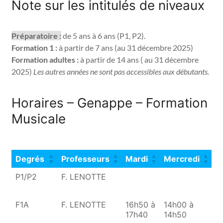
Note sur les intitulés de niveaux
Préparatoire :
 de 5 ans à 6 ans (P1, P2). 
Formation 1 :
 à partir de 7 ans (au 31 décembre 2025) 
Formation adultes :
 à partir de 14 ans ( au 31 décembre 
2025) 
Les autres années ne sont pas accessibles aux débutants.
Horaires – Genappe – Formation
Musicale
Degrés
Professeurs
Mardi
Mercredi
V
Degrés
Professeurs
Mardi
Mercredi
V
P1/P2
F. LENOTTE
1
1
F1A
F. LENOTTE
16h50 à
14h00 à
17h40
14h50