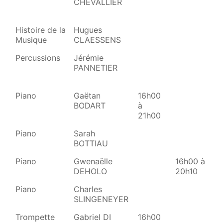
CHEVALLIER
Histoire de la
Hugues
20
Musique
CLAESSENS
2
Percussions
Jérémie
PANNETIER
Piano
Gaëtan
16h00
BODART
à
21h00
Piano
Sarah
BOTTIAU
Piano
Gwenaëlle
16h00 à
DEHOLO
20h10
Piano
Charles
12
SLINGENEYER
15
Trompette
Gabriel DI
16h00