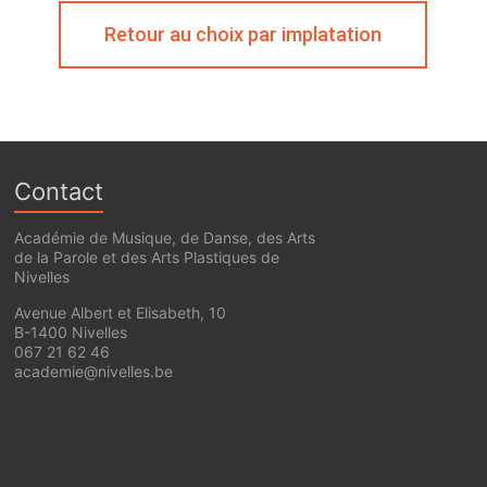
Retour au choix par implatation
Contact
Académie de Musique, de Danse, des Arts
de la Parole et des Arts Plastiques de
Nivelles
Avenue Albert et Elisabeth, 10
B-1400 Nivelles
067 21 62 46
academie@nivelles.be