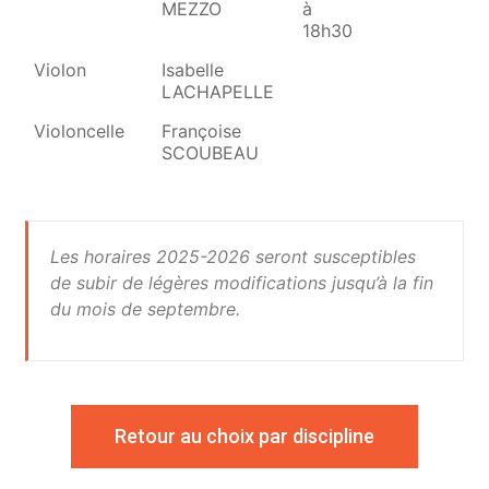
MEZZO
à
18h30
Violon
Isabelle
13
LACHAPELLE
19
Violoncelle
Françoise
14
SCOUBEAU
16
Les horaires 2025-2026 seront susceptibles
de subir de légères modifications jusqu’à la fin
du mois de septembre.
Retour au choix par discipline