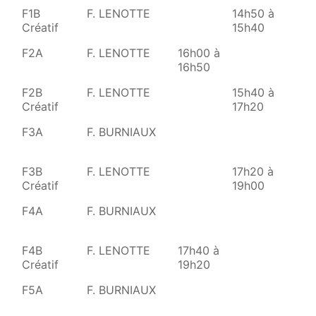
F1B
F. LENOTTE
14h50 à
1
Créatif
15h40
1
F2A
F. LENOTTE
16h00 à
1
16h50
1
F2B
F. LENOTTE
15h40 à
Créatif
17h20
F3A
F. BURNIAUX
F3B
F. LENOTTE
17h20 à
Créatif
19h00
F4A
F. BURNIAUX
F4B
F. LENOTTE
17h40 à
Créatif
19h20
F5A
F. BURNIAUX