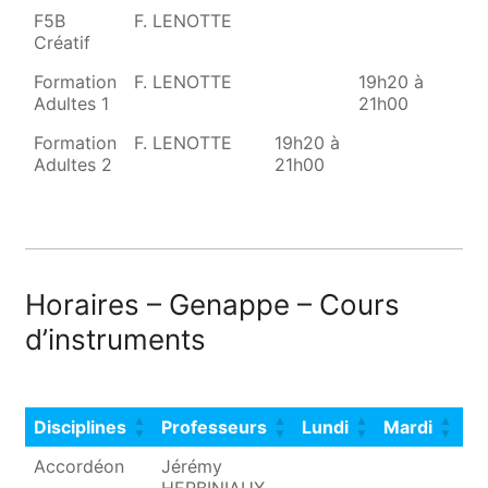
F5B
F. LENOTTE
1
Créatif
2
Formation
F. LENOTTE
19h20 à
Adultes 1
21h00
Formation
F. LENOTTE
19h20 à
Adultes 2
21h00
Horaires – Genappe – Cours
d’instruments
Disciplines
Professeurs
Lundi
Mardi
Me
Disciplines
Professeurs
Lundi
Mardi
Me
Accordéon
Jérémy