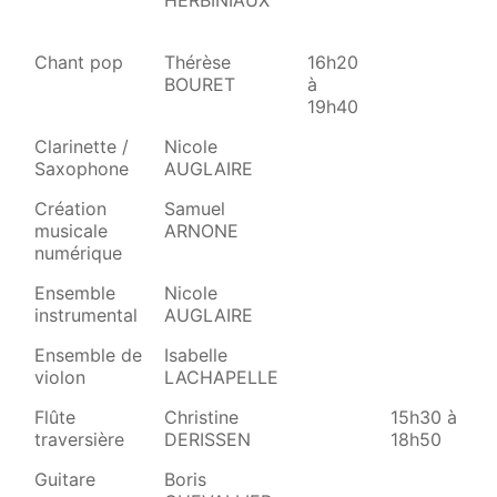
HERBINIAUX
Chant pop
Thérèse
16h20
14
BOURET
à
17
19h40
Clarinette /
Nicole
Saxophone
AUGLAIRE
Création
Samuel
musicale
ARNONE
numérique
Ensemble
Nicole
instrumental
AUGLAIRE
Ensemble de
Isabelle
18
violon
LACHAPELLE
19
Flûte
Christine
15h30 à
traversière
DERISSEN
18h50
Guitare
Boris