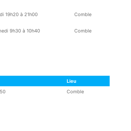
di 19h20 à 21h00
Comble
edi 9h30 à 10h40
Comble
Lieu
Lieu
h50
Comble