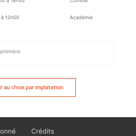
00 à 18h50
Comble
 à 12h50
Académie
septembre.
r au choix par implatation
ionné
Crédits