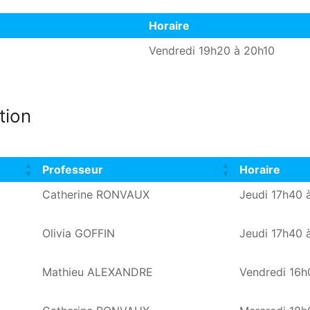
Horaire
Horaire
E
Vendredi 19h20 à 20h10
tion
Professeur
Horaire
Professeur
Horaire
Catherine RONVAUX
Jeudi 17h40 
Olivia GOFFIN
Jeudi 17h40 
Mathieu ALEXANDRE
Vendredi 16h