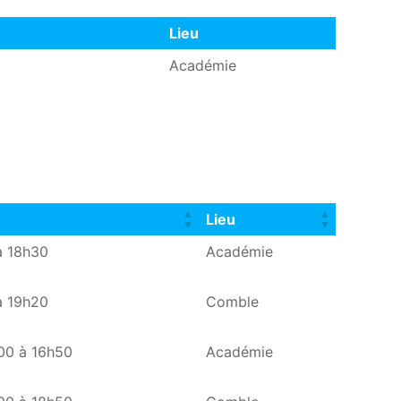
Lieu
Lieu
Académie
Lieu
Lieu
à 18h30
Académie
à 19h20
Comble
00 à 16h50
Académie