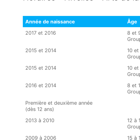
Année de naissance
Âge
Année de naissance
Âge
2017 et 2016
8 et 
Grou
2015 et 2014
10 et
Grou
2015 et 2014
10 et
Grou
2016 et 2014
8 et 
Grou
Première et deuxième année
(dès 12 ans)
2013 à 2010
12 à 
Grou
2009 à 2006
15 à 