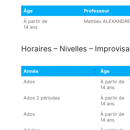
Âge
Professeur
Âge
Professeur
À partir de
Mathieu ALEXANDR
14 ans
Horaires – Nivelles – Improvisa
Année
Âge
Année
Âge
Ados
À partir de
14 ans
Ados 2 périodes
À partir de
14 ans
Ados
À partir de
14 ans