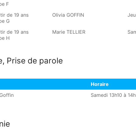
pe F
tir de 19 ans
Olivia GOFFIN
Jeu
pe G
tir de 19 ans
Marie TELLIER
Sam
pe H
e, Prise de parole
Horaire
Horaire
 Goffin
Samedi 13h10 à 14
nie