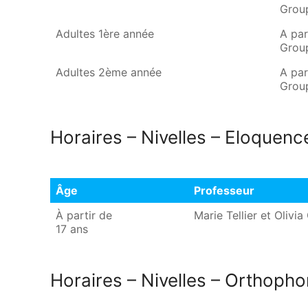
Grou
Adultes 1ère année
A par
Grou
Adultes 2ème année
A par
Grou
Horaires – Nivelles – Eloquenc
Âge
Professeur
Âge
Professeur
À partir de
Marie Tellier et Olivia
17 ans
Horaires – Nivelles – Orthopho