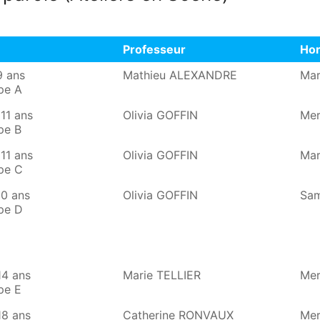
Professeur
Hor
Professeur
Hor
9 ans
Mathieu ALEXANDRE
Mar
pe A
 11 ans
Olivia GOFFIN
Mer
pe B
 11 ans
Olivia GOFFIN
Mar
pe C
10 ans
Olivia GOFFIN
Sam
pe D
14 ans
Marie TELLIER
Mer
pe E
18 ans
Catherine RONVAUX
Mer