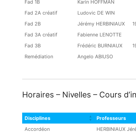
Fad 1B
Karin HOFFMAN
Fad 2A créatif
Ludovic DE WIN
Fad 2B
Jérémy HERBINIAUX
1
Fad 3A créatif
Fabienne LENOTTE
Fad 3B
Frédéric BURNIAUX
1
Remédiation
Angelo ABIUSO
Horaires – Nivelles – Cours d’
Disciplines
Professeurs
Disciplines
Professeurs
Accordéon
HERBINIAUX Jér