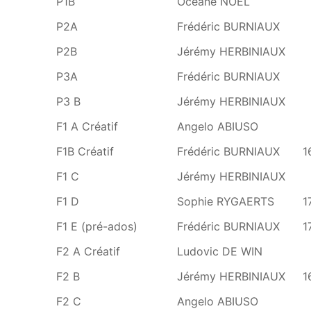
P1B
Océane NOEL
P2A
Frédéric BURNIAUX
P2B
Jérémy HERBINIAUX
P3A
Frédéric BURNIAUX
P3 B
Jérémy HERBINIAUX
F1 A Créatif
Angelo ABIUSO
F1B Créatif
Frédéric BURNIAUX
1
F1 C
Jérémy HERBINIAUX
F1 D
Sophie RYGAERTS
1
F1 E (pré-ados)
Frédéric BURNIAUX
1
F2 A Créatif
Ludovic DE WIN
F2 B
Jérémy HERBINIAUX
1
F2 C
Angelo ABIUSO