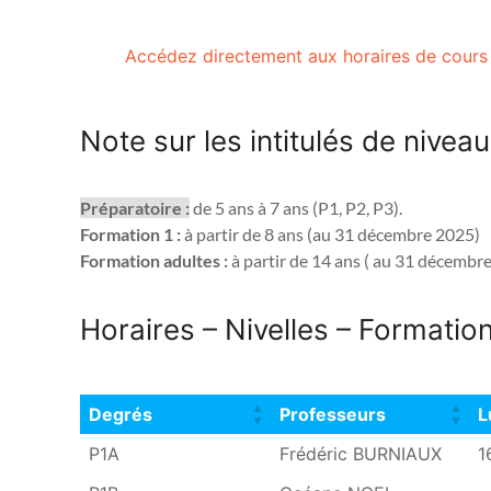
Accédez directement aux horaires de cours
Note sur les intitulés de nivea
Préparatoire :
 de 5 ans à 7 ans (P1, P2, P3). 
Formation 1 :
 à partir de 8 ans (au 31 décembre 2025) 
Formation adultes :
 à partir de 14 ans ( au 31 décembr
Horaires – Nivelles – Formatio
Degrés
Professeurs
L
Degrés
Professeurs
L
P1A
Frédéric BURNIAUX
1