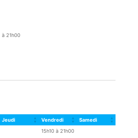
 à 21h00
Jeudi
Vendredi
Samedi
Jeudi
Vendredi
Samedi
15h10 à 21h00