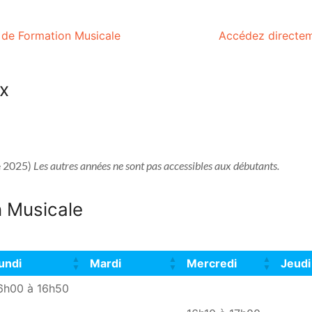
 de Formation Musicale
Accédez directem
ux
e 2025) 
Les autres années ne sont pas accessibles aux débutants.
n Musicale
undi
Mardi
Mercredi
Jeudi
undi
Mardi
Mercredi
Jeudi
6h00 à 16h50