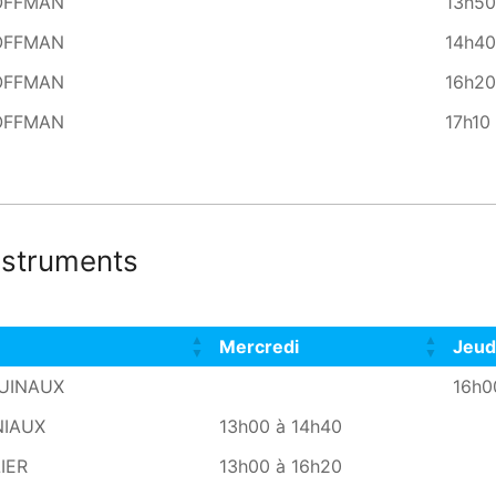
HOFFMAN
13h50
HOFFMAN
14h40
HOFFMAN
16h20
HOFFMAN
17h10
nstruments
Mercredi
Jeud
Mercredi
Jeud
UINAUX
16h0
NIAUX
13h00 à 14h40
IER
13h00 à 16h20