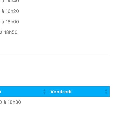
 à 14h40
 à 16h20
 à 18h00
 à 18h50
i
Vendredi
i
Vendredi
0 à 18h30