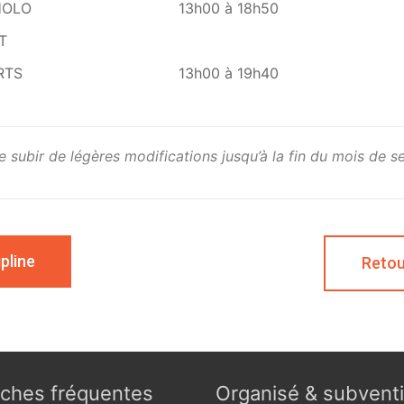
HOLO
13h00 à 18h50
T
RTS
13h00 à 19h40
 subir de légères modifications jusqu’à la fin du mois de 
pline
Retou
ches fréquentes
Organisé & subvent