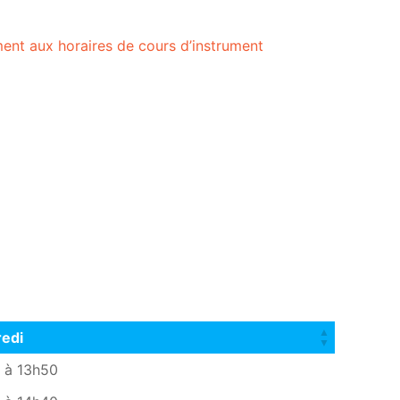
ent aux horaires de cours d’instrument
edi
edi
 à 13h50