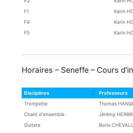
P2
Karin 
F1
Karin 
F4
Karin 
F5
Karin 
Horaires – Seneffe – Cours d’i
Disciplines
Professeurs
Disciplines
Professeurs
Trompette
Thomas HANQ
Chant d'ensemble
Jérémy HERBI
Guitare
Boris CHEVALL