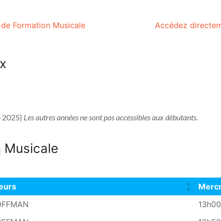
 de Formation Musicale
Accédez directem
ux
e 2025) 
Les autres années ne sont pas accessibles aux débutants.
n Musicale
eurs
Mercr
eurs
Mercr
HOFFMAN
13h00