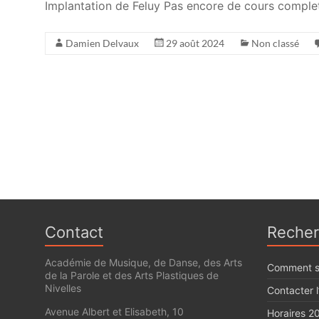
Implantation de Feluy Pas encore de cours comple
Damien Delvaux
29 août 2024
Non classé
Contact
Recher
Académie de Musique, de Danse, des Arts
Comment s’
de la Parole et des Arts Plastiques de
Nivelles
Contacter 
Avenue Albert et Elisabeth, 10
Horaires 2