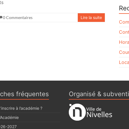
ts
Re
0 Commentaires
Lire la suite
Comm
Cont
Hora
Cour
Loca
ches fréquentes
Organisé & subvent
inscrire à l’académie ?
l’Académie
026-2027