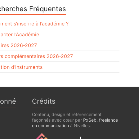
cherches Fréquentes
ent s’inscrire à l’académie ?
acter l’Académie
ires 2026-2027
s complémentaires 2026-2027
tion d’instruments
ionné
Crédits
Contenu, design et référencement
façonnés avec cœur par
PxSeb, freelance
en communication
à Nivelles.